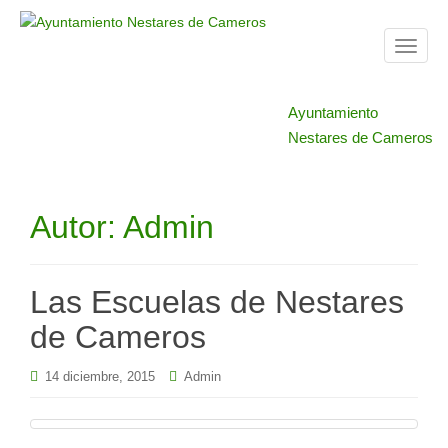
T
o
g
Ayuntamiento
g
Nestares de Cameros
l
e
n
a
Autor:
Admin
v
i
g
Las Escuelas de Nestares
a
t
de Cameros
i
o
14 diciembre, 2015
Admin
n