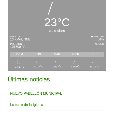
23
°
C
cielo claro
VIENTO
HUMEDAD
13 KM/H, NNE
54%
PRESIÓN
NUBES
101500 PA
-
DOM
LUN
MAR
MIER
JUE
°
°
°
°
°
24/17
C
31/17
C
35/20
C
35/17
C
24/17
C
Últimas noticias
NUEVO PABELLÓN MUNICIPAL
La torre de la Iglesia