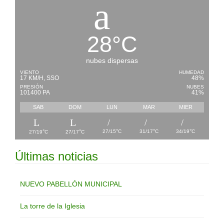
28
°
C
nubes dispersas
VIENTO
HUMEDAD
17 KM/H, SSO
48%
PRESIÓN
NUBES
101400 PA
41%
SAB
DOM
LUN
MAR
MIER
°
°
°
°
°
27/15
C
31/17
C
34/19
C
27/19
C
27/17
C
Últimas noticias
NUEVO PABELLÓN MUNICIPAL
La torre de la Iglesia