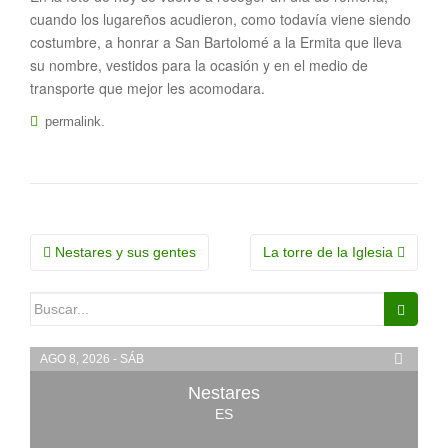
cuando los lugareños acudieron, como todavía viene siendo
costumbre, a honrar a San Bartolomé a la Ermita que lleva
su nombre, vestidos para la ocasión y en el medio de
transporte que mejor les acomodara.
.
permalink
Navegación
Nestares y sus gentes
La torre de la Iglesia
de
Buscar:
la
entrada
AGO 8, 2026 - SÁB
Nestares
ES