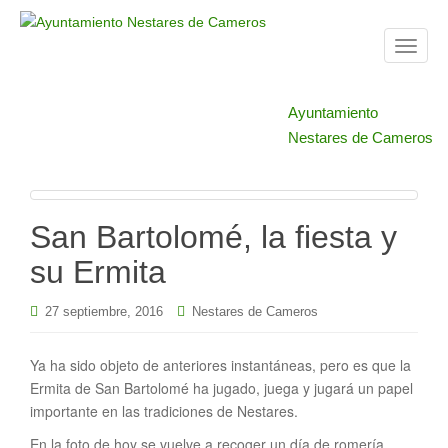
T
o
g
Ayuntamiento
g
Nestares de Cameros
l
e
n
a
San Bartolomé, la fiesta y
v
i
su Ermita
g
a
27 septiembre, 2016
Nestares de Cameros
t
i
Ya ha sido objeto de anteriores instantáneas, pero es que la
o
Ermita de San Bartolomé ha jugado, juega y jugará un papel
n
importante en las tradiciones de Nestares.
En la foto de hoy se vuelve a recoger un día de romería,