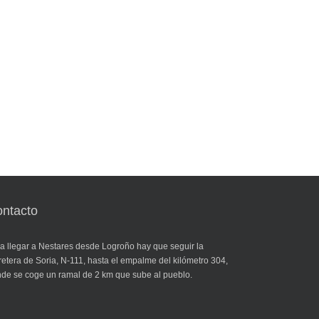
ntacto
a llegar a Nestares desde Logroño hay que seguir la
retera de Soria, N-111, hasta el empalme del kilómetro 304,
de se coge un ramal de 2 km que sube al pueblo.