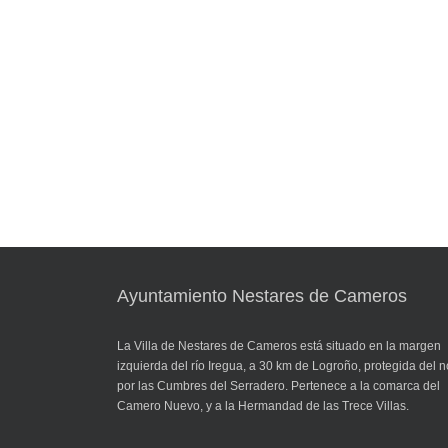
Ayuntamiento Nestares de Cameros
La Villa de Nestares de Cameros está situado en la margen
izquierda del río Iregua, a 30 km de Logroño, protegida del n
por las Cumbres del Serradero. Pertenece a la comarca del
Camero Nuevo, y a la Hermandad de las Trece Villas.