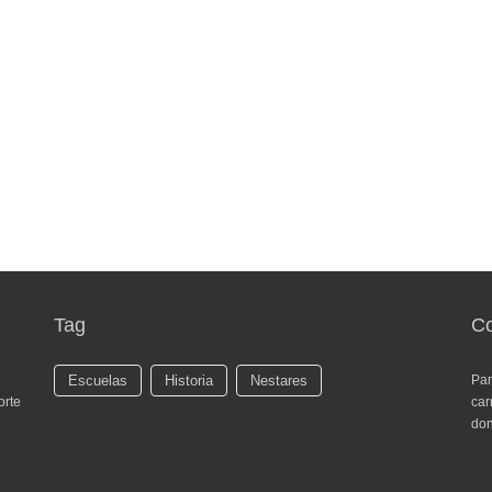
Tag
Co
Escuelas
Historia
Nestares
Par
orte
car
don