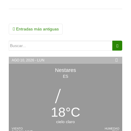
Navegación
Entradas más antiguas
de
Buscar:
entradas
AGO 10, 2026 - LUN
Nestares
ES
18
°
C
cielo claro
VIENTO
HUMEDAD