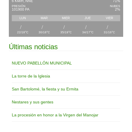
6 KM/H, NNE
71%
PRESIÓN
NUBES
101900 PA
2%
LUN
MAR
MIER
JUE
VIER
°
°
°
°
°
22/18
C
30/18
C
35/19
C
34/17
C
31/16
C
Últimas noticias
NUEVO PABELLÓN MUNICIPAL
La torre de la Iglesia
San Bartolomé, la fiesta y su Ermita
Nestares y sus gentes
La procesión en honor a la Virgen del Manojar