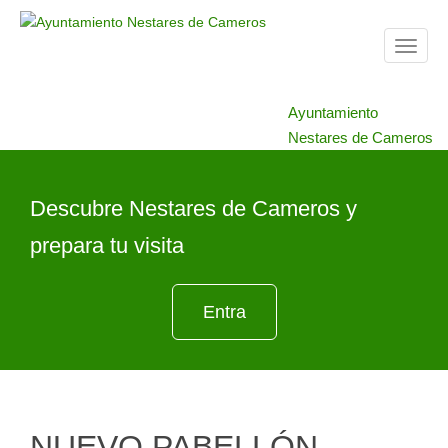
T
o
g
Ayuntamiento
g
Nestares de Cameros
l
e
n
Descubre Nestares de Cameros y
a
v
prepara tu visita
i
g
a
Entra
t
i
o
n
NUEVO PABELLÓN