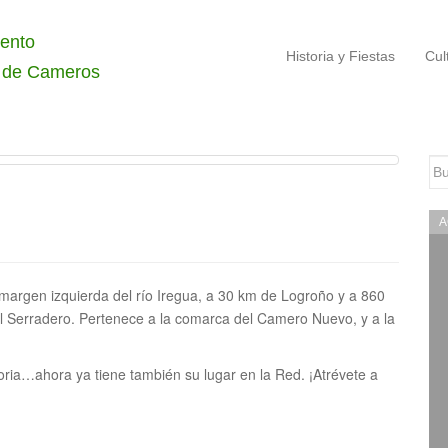
ento
Historia y Fiestas
Cul
 de Cameros
Bu
A
margen izquierda del rí­o Iregua, a 30 km de Logroño y a 860
el Serradero. Pertenece a la comarca del Camero Nuevo, y a la
oria…ahora ya tiene también su lugar en la Red. ¡Atrévete a