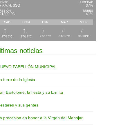
IENTO
HUMEDAD
7 KM/H, SSO
37%
RESIÓN
NUBES
01300 PA
41%
SAB
DOM
LUN
MAR
MIER
°
°
°
°
°
27/15
C
31/17
C
34/19
C
27/19
C
27/17
C
ltimas noticias
UEVO PABELLÓN MUNICIPAL
a torre de la Iglesia
an Bartolomé, la fiesta y su Ermita
estares y sus gentes
a procesión en honor a la Virgen del Manojar