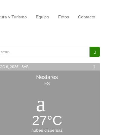
tura y Turismo
Equipo
Fotos
Contacto
scar:
GO 8, 2026 - SÁB
Nestares
ES
27
°
C
nubes dispersas