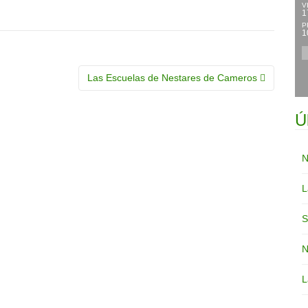
V
1
P
1
Las Escuelas de Nestares de Cameros
Ú
N
L
S
N
L