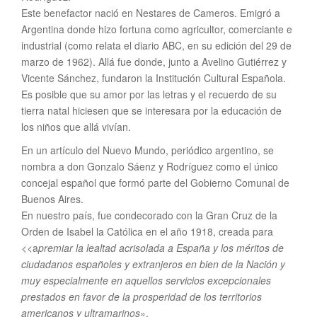
Este benefactor nació en Nestares de Cameros. Emigró a
Argentina donde hizo fortuna como agricultor, comerciante e
industrial (como relata el diario ABC, en su edición del 29 de
marzo de 1962). Allá­ fue donde, junto a Avelino Gutiérrez y
Vicente Sánchez, fundaron la Institución Cultural Española.
Es posible que su amor por las letras y el recuerdo de su
tierra natal hiciesen que se interesara por la educación de
los niños que allá­ viví­an.
En un artí­culo del Nuevo Mundo, periódico argentino, se
nombra a don Gonzalo Sáenz y Rodrí­guez como el único
concejal español que formó parte del Gobierno Comunal de
Buenos Aires.
En nuestro país, fue condecorado con la Gran Cruz de la
Orden de Isabel la Católica en el año 1918, creada para
<<a
premiar la lealtad acrisolada a España y los méritos de
ciudadanos españoles y extranjeros en bien de la Nación y
muy especialmente en aquellos servicios excepcionales
prestados en favor de la prosperidad de los territorios
americanos y ultramarinos
».