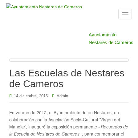
T
o
g
Ayuntamiento
g
Nestares de Cameros
l
e
n
a
Las Escuelas de Nestares
v
i
de Cameros
g
a
14 diciembre, 2015
Admin
t
i
En verano de 2012, el Ayuntamiento de en Nestares, en
o
colaboración con la Asociación Socio-Cultural ‘Virgen del
n
Manojar’, inauguró la exposición permanente «
Recuerdos de
la Escuela de Nestares de Cameros
«, para conmemorar el