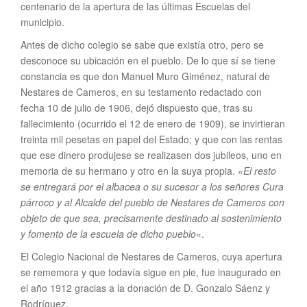
centenario de la apertura de las últimas Escuelas del
municipio.
Antes de dicho colegio se sabe que existí­a otro, pero se
desconoce su ubicación en el pueblo. De lo que sí se tiene
constancia es que don Manuel Muro Giménez, natural de
Nestares de Cameros, en su testamento redactado con
fecha 10 de julio de 1906, dejó dispuesto que, tras su
fallecimiento (ocurrido el 12 de enero de 1909), se invirtieran
treinta mil pesetas en papel del Estado; y que con las rentas
que ese dinero produjese se realizasen dos jubileos, uno en
memoria de su hermano y otro en la suya propia.
«
El resto
se entregará por el albacea o su sucesor a los señores Cura
párroco y al Alcalde del pueblo de Nestares de Cameros con
objeto de que sea, precisamente destinado al sostenimiento
y fomento de la escuela de dicho pueblo
«.
El Colegio Nacional de Nestares de Cameros, cuya apertura
se rememora y que todaví­a sigue en pie, fue inaugurado en
el año 1912 gracias a la donación de D. Gonzalo Sáenz y
Rodrí­guez.