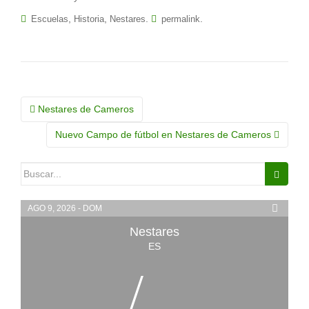
,
,
.
.
Escuelas
Historia
Nestares
permalink
Navegación
Nestares de Cameros
de
Nuevo Campo de fútbol en Nestares de Cameros
la
Buscar:
entrada
AGO 9, 2026 - DOM
Nestares
ES