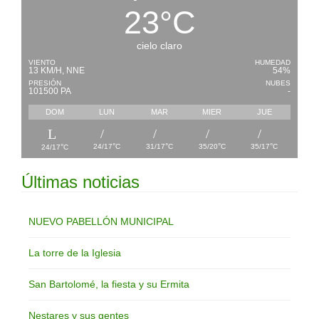
23
°
C
cielo claro
VIENTO
HUMEDAD
13 KM/H, NNE
54%
PRESIÓN
NUBES
101500 PA
-
DOM
LUN
MAR
MIER
JUE
°
°
°
°
°
24/17
C
31/17
C
35/20
C
35/17
C
24/17
C
Últimas noticias
NUEVO PABELLÓN MUNICIPAL
La torre de la Iglesia
San Bartolomé, la fiesta y su Ermita
Nestares y sus gentes