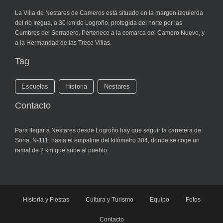
La Villa de Nestares de Cameros está situado en la margen izquierda
del río Iregua, a 30 km de Logroño, protegida del norte por las
Cumbres del Serradero. Pertenece a la comarca del Camero Nuevo, y
a la Hermandad de las Trece Villas.
Tag
Escuelas
Historia
Nestares
Contacto
Para llegar a Nestares desde Logroño hay que seguir la carretera de
Soria, N-111, hasta el empalme del kilómetro 304, donde se coge un
ramal de 2 km que sube al pueblo.
Historia y Fiestas
Cultura y Turismo
Equipo
Fotos
Contacto