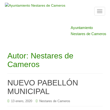
T
o
g
Ayuntamiento
g
Nestares de Cameros
l
e
n
a
Autor:
Nestares de
v
Cameros
i
g
a
t
NUEVO PABELLÓN
i
MUNICIPAL
o
n
13 enero, 2020
Nestares de Cameros