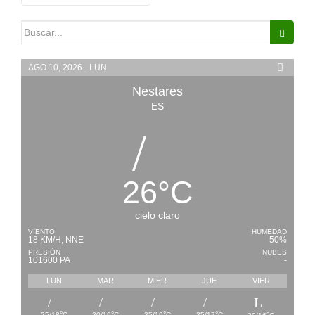
de
Buscar:
entradas
AGO 10, 2026 - LUN
Nestares
ES
26
°
C
cielo claro
VIENTO
HUMEDAD
18 KM/H, NNE
50%
PRESIÓN
NUBES
101600 PA
-
LUN
MAR
MIER
JUE
VIER
°
°
°
°
25/18
C
30/19
C
35/19
C
35/17
C