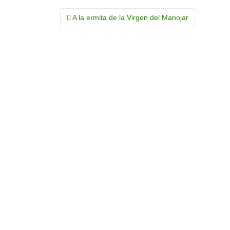
Navegación
A la ermita de la Virgen del Manojar
de
la
entrada