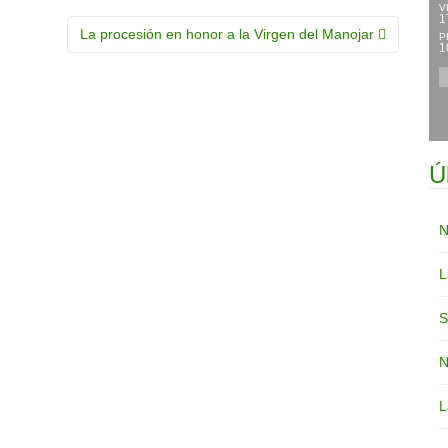
V
1
La procesión en honor a la Virgen del Manojar
P
1
Ú
N
L
S
N
L