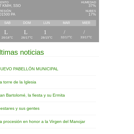
IENTO
HUMEDAD
7 KM/H, SSO
37%
RESIÓN
NUBES
01500 PA
17%
SAB
DOM
LUN
MAR
MIER
°
°
°
°
°
32/17
C
33/17
C
26/18
C
26/17
C
28/15
C
ltimas noticias
UEVO PABELLÓN MUNICIPAL
a torre de la Iglesia
an Bartolomé, la fiesta y su Ermita
estares y sus gentes
a procesión en honor a la Virgen del Manojar