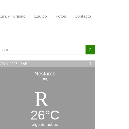
tura y Turismo
Equipo
Fotos
Contacto
scar:
GO 8, 2026 - SÁB
Nestares
ES
26
°
C
algo de nubes