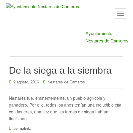
T
o
g
Ayuntamiento
g
Nestares de Cameros
l
e
n
a
De la siega a la siembra
v
i
9 agosto, 2016
Nestares de Cameros
g
a
t
Nestares fue, eminentemente, un pueblo agrícola y
i
ganadero. Por ello, todos los años tenían una ineludible cita
o
con las eras, una vez que las tareas de siega habían
n
finalizado.
.
permalink