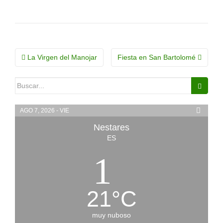
Navegación
La Virgen del Manojar
Fiesta en San Bartolomé
de
Buscar:
la
entrada
AGO 7, 2026 - VIE
Nestares
ES
21
°
C
muy nuboso