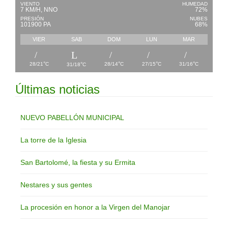
VIENTO
HUMEDAD
7 KM/H, NNO
72%
PRESIÓN
NUBES
101900 PA
68%
VIER
SAB
DOM
LUN
MAR
°
°
°
°
°
28/21
C
28/14
C
27/15
C
31/16
C
31/18
C
Últimas noticias
NUEVO PABELLÓN MUNICIPAL
La torre de la Iglesia
San Bartolomé, la fiesta y su Ermita
Nestares y sus gentes
La procesión en honor a la Virgen del Manojar