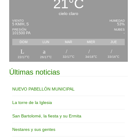
21
°
C
cielo claro
VIENTO
HUMEDAD
5 KM/H, S
53%
PRESIÓN
NUBES
101500 PA
-
DOM
LUN
MAR
MIER
JUE
°
°
°
°
°
32/17
C
34/18
C
33/16
C
22/17
C
26/17
C
Últimas noticias
NUEVO PABELLÓN MUNICIPAL
La torre de la Iglesia
San Bartolomé, la fiesta y su Ermita
Nestares y sus gentes