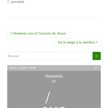
.
permalink
Navegación
Nestares con el Corazón de Jesús
de
De la siega a la siembra
la
Buscar:
entrada
AGO 9, 2026 - DOM
Nestares
ES