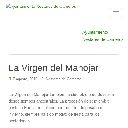
T
o
g
Ayuntamiento
g
Nestares de Cameros
l
e
n
a
La Virgen del Manojar
v
i
7 agosto, 2016
Nestares de Cameros
g
a
t
La Virgen del Manojar también ha sido objeto de devoción
i
desde tiempos ancestrales. La procesión de septiembre
o
hasta la Ermita del mismo nombre, donde pasaba el
n
invierno, siempre ha sido motivo de fiesta para los
nestariegos.