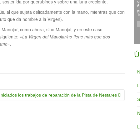
 sostenida por querubines y sobre una luna creciente.
V
6
esús, al que sujeta delicadamente con la mano, mientras que con
P
1
buto que da nombre a la Virgen).
o Manojar, como ahora, sino Manojal, y en este caso
iguiente: «
La Virgen del Manojar/no tiene más que dos
ramo
«.
Ú
N
L
Iniciados los trabajos de reparación de la Pista de Nestares
S
N
L