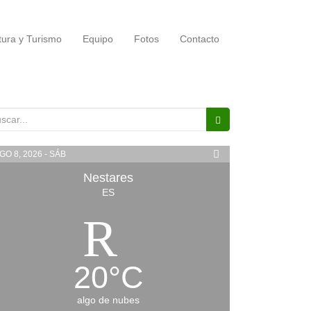
tura y Turismo
Equipo
Fotos
Contacto
scar:
GO 8, 2026 - SÁB
Nestares
ES
20
°
C
algo de nubes