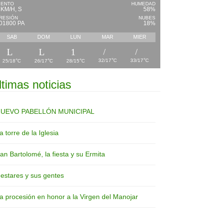
IENTO
HUMEDAD
 KM/H, S
58%
RESIÓN
NUBES
01800 PA
18%
SAB
DOM
LUN
MAR
MIER
°
°
°
°
°
32/17
C
33/17
C
25/18
C
26/17
C
28/15
C
ltimas noticias
UEVO PABELLÓN MUNICIPAL
a torre de la Iglesia
an Bartolomé, la fiesta y su Ermita
estares y sus gentes
a procesión en honor a la Virgen del Manojar