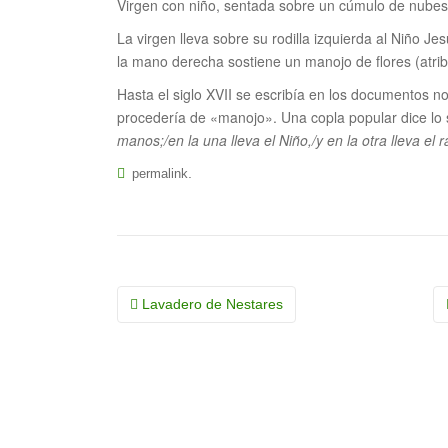
Virgen con niño, sentada sobre un cúmulo de nubes,
La virgen lleva sobre su rodilla izquierda al Niño J
la mano derecha sostiene un manojo de flores (atri
Hasta el siglo XVII se escribía en los documentos n
procedería de «manojo». Una copla popular dice lo s
manos;/en la una lleva el Niño,/y en la otra lleva el 
.
permalink
Navegación
Lavadero de Nestares
de
la
entrada