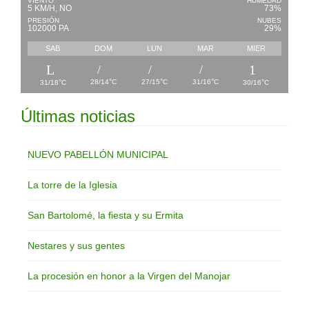
VIENTO
HUMEDAD
5 KM/H, NO
73%
PRESIÓN
NUBES
102000 PA
29%
SAB
DOM
LUN
MAR
MIER
°
°
°
°
°
28/14
C
27/15
C
31/16
C
31/18
C
30/16
C
Últimas noticias
NUEVO PABELLÓN MUNICIPAL
La torre de la Iglesia
San Bartolomé, la fiesta y su Ermita
Nestares y sus gentes
La procesión en honor a la Virgen del Manojar