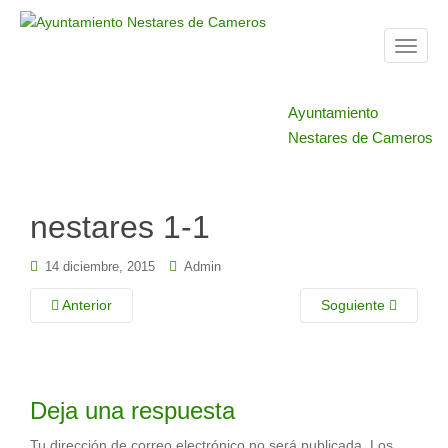
T
o
g
Ayuntamiento
g
Nestares de Cameros
l
e
n
a
nestares 1-1
v
i
14 diciembre, 2015
Admin
g
a
Anterior
Soguiente
t
i
o
n
Deja una respuesta
Tu dirección de correo electrónico no será publicada.
Los