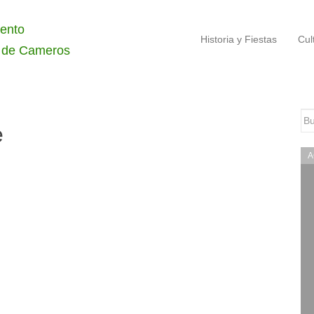
ento
Historia y Fiestas
Cul
 de Cameros
Bu
e
A