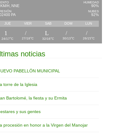
IENTO
HUMEDAD
 KM/H, NNE
90%
RESIÓN
NUBES
02400 PA
92%
JUE
VIER
SAB
DOM
LUN
°
°
°
°
°
27/18
C
30/13
C
26/15
C
24/17
C
32/16
C
ltimas noticias
UEVO PABELLÓN MUNICIPAL
a torre de la Iglesia
an Bartolomé, la fiesta y su Ermita
estares y sus gentes
a procesión en honor a la Virgen del Manojar