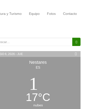
tura y Turismo
Equipo
Fotos
Contacto
scar:
GO 6, 2026 - JUE
Nestares
ES
17
°
C
nubes