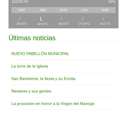
102200 PA
83%
VIER
SAB
DOM
LUN
MAR
°
°
°
°
°
28/19
C
29/13
C
27/15
C
31/17
C
32/16
C
Últimas noticias
NUEVO PABELLÓN MUNICIPAL
La torre de la Iglesia
San Bartolomé, la fiesta y su Ermita
Nestares y sus gentes
La procesión en honor a la Virgen del Manojar