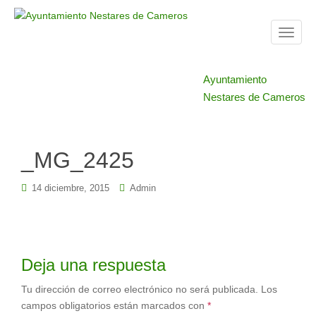
T
o
g
Ayuntamiento
g
Nestares de Cameros
l
e
n
a
_MG_2425
v
i
14 diciembre, 2015
Admin
g
a
t
i
Deja una respuesta
o
n
Tu dirección de correo electrónico no será publicada.
Los
campos obligatorios están marcados con
*